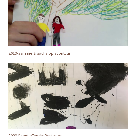
2019-sammie & sacha op avontuur
2020-DaantjeFamiliePortreten