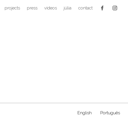
projects
press
videos
júlia
contact
English
Português